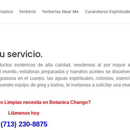
tanica
Yerberia
Yerberias Near Me
Curanderos Espiritual
 servicio.
uctos esotericos de alta calidad, vendemos al por mayor a
el mundo, veladoras preparadas y nuestros aceites se disuelv
rasosa en el cuerpo, las aguas espirituales, colonias, esenc
nuestro equipo de greg y karina, le invitamos a solicitar una mu
l o Limpias necesita en Botanica Chango?
Llámenos hoy
(713) 230-8875