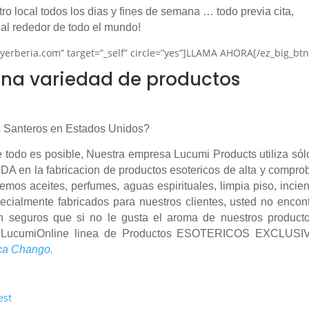
tro local todos los dias y fines de semana … todo previa cita,
 al rededor de todo el mundo!
ayerberia.com” target=”_self” circle=”yes”]LLAMA AHORA[/ez_big_btn
na variedad de productos
 Santeros en Estados Unidos?
todo es posible, Nuestra empresa Lucumi Products utiliza sól
DA en la fabricacion de productos esotericos de alta y compr
nemos aceites, perfumes, aguas espirituales, limpia piso, incie
ecialmente fabricados para nuestros clientes, usted no encon
 seguros que si no le gusta el aroma de nuestros producto
l, LucumiOnline linea de Productos ESOTERICOS EXCLUSI
ca Chango.