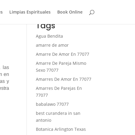
es
Limpias Espirituales
Book Online
Tags
Agua Bendita
amarre de amor
Amarre De Amor En 77077
Amarre De Pareja Mismo
 las
Sexo 77077
en en
Amarres De Amor En 77077
ias y
Amarres De Parejas En
estra
77077
babalawo 77077
best curandera in san
antonio
Botanica Arlington Texas