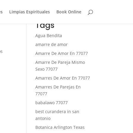
es
Limpias Espirituales
Book Online
Tags
Agua Bendita
amarre de amor
os
Amarre De Amor En 77077
Amarre De Pareja Mismo
Sexo 77077
Amarres De Amor En 77077
Amarres De Parejas En
77077
babalawo 77077
best curandera in san
antonio
Botanica Arlington Texas