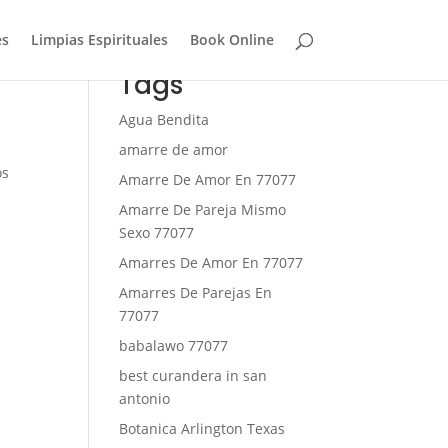
es
Limpias Espirituales
Book Online
Tags
Agua Bendita
amarre de amor
os
Amarre De Amor En 77077
Amarre De Pareja Mismo
Sexo 77077
Amarres De Amor En 77077
Amarres De Parejas En
77077
babalawo 77077
best curandera in san
antonio
Botanica Arlington Texas