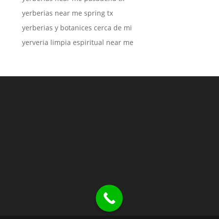
yerberias near me spring tx
yerberias y botanices cerca de mi
yerveria limpia espiritual near me