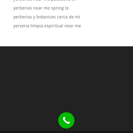
yerberias near me spring tx
yerberias y botanices cerca de mi
yerveria limpia espiritual near me