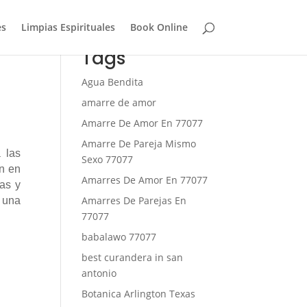
es
Limpias Espirituales
Book Online
Tags
Agua Bendita
amarre de amor
Amarre De Amor En 77077
Amarre De Pareja Mismo
 las
Sexo 77077
en en
Amarres De Amor En 77077
ias y
Amarres De Parejas En
 una
77077
babalawo 77077
best curandera in san
antonio
Botanica Arlington Texas