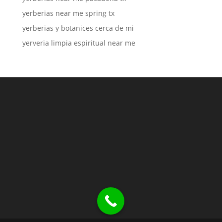
yerberias near me spring tx
yerberias y botanices cerca de mi
yerveria limpia espiritual near me