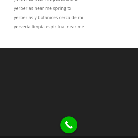
yerberias near me spring tx
yerberias y botanices cerca de mi
yerveria limpia espiritual near me