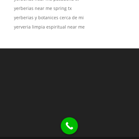
yerberias near me spring tx
yerberias y botanices cerca de mi
yerveria limpia espiritual near me