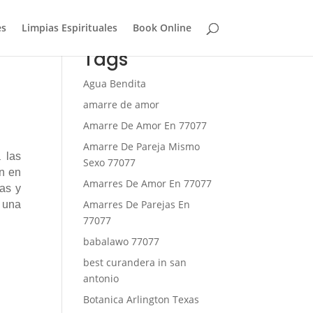
es
Limpias Espirituales
Book Online
Tags
Agua Bendita
amarre de amor
Amarre De Amor En 77077
Amarre De Pareja Mismo
 las
Sexo 77077
en en
Amarres De Amor En 77077
ias y
Amarres De Parejas En
 una
77077
babalawo 77077
best curandera in san
antonio
Botanica Arlington Texas