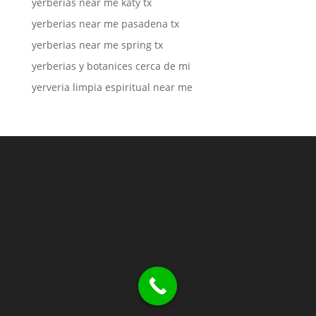
yerberias near me katy tx
yerberias near me pasadena tx
yerberias near me spring tx
yerberias y botanices cerca de mi
yerveria limpia espiritual near me